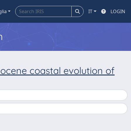
glia
IT
LOGIN
m
locene coastal evolution of