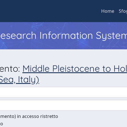
Home
Sfo
 Research Information Syste
mento:
Middle Pleistocene to Ho
ea, Italy)
cumento) in accesso ristretto
to