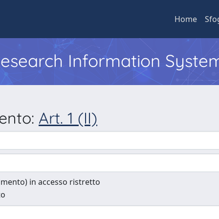
Home
Sfo
 Research Information Syste
mento:
Art. 1 (II)
cumento) in accesso ristretto
to