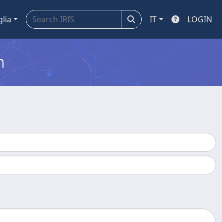
glia
IT
LOGIN
m