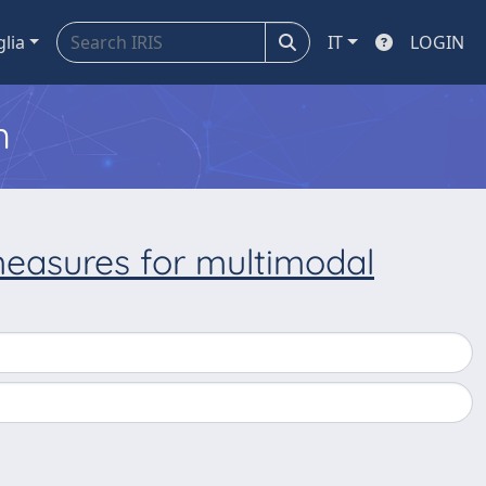
glia
IT
LOGIN
m
measures for multimodal