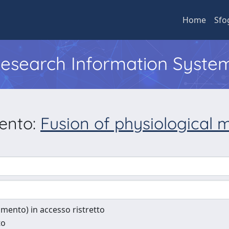
Home
Sfo
 Research Information Syste
mento:
Fusion of physiological 
cumento) in accesso ristretto
to