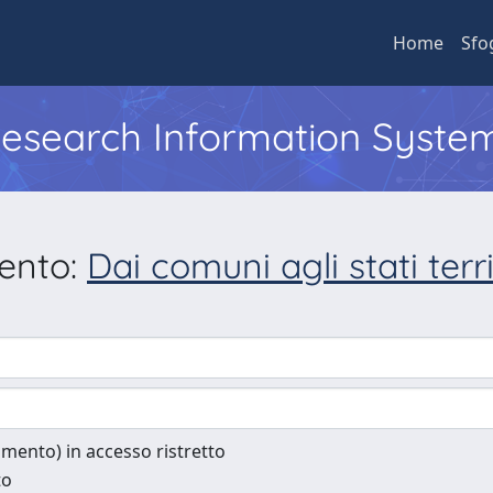
Home
Sfo
 Research Information Syste
mento:
Dai comuni agli stati territ
cumento) in accesso ristretto
to