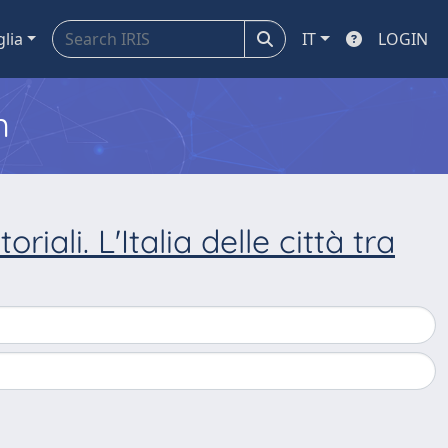
glia
IT
LOGIN
m
oriali. L'Italia delle città tra