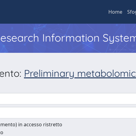
Home
Sfo
 Research Information Syste
mento:
Preliminary metabolomics
cumento) in accesso ristretto
to