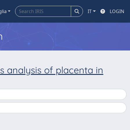
glia
IT
LOGIN
m
 analysis of placenta in