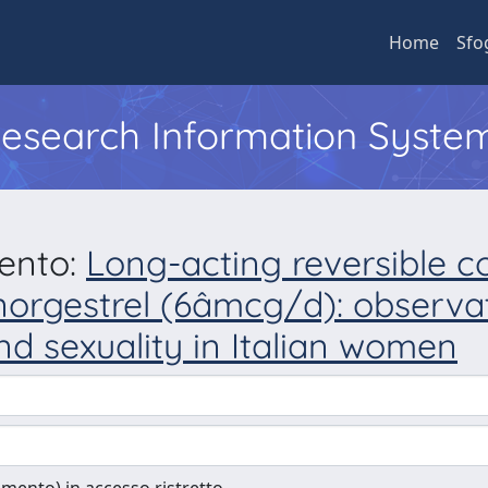
Home
Sfo
 Research Information Syste
mento:
Long-acting reversible c
norgestrel (6âmcg/d): observa
 and sexuality in Italian women