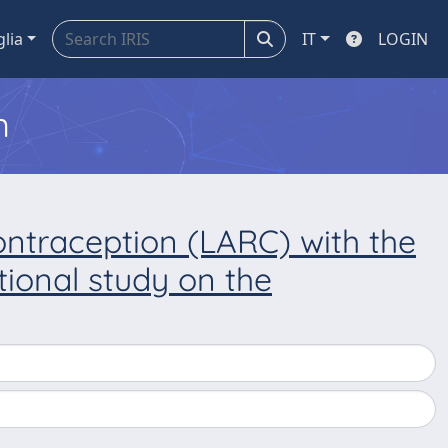
glia
IT
LOGIN
m
ontraception (LARC) with the
tional study on the