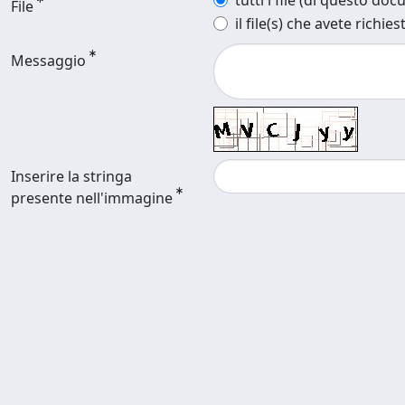
tutti i file (di questo do
File
il file(s) che avete richies
Messaggio
Inserire la stringa
presente nell'immagine