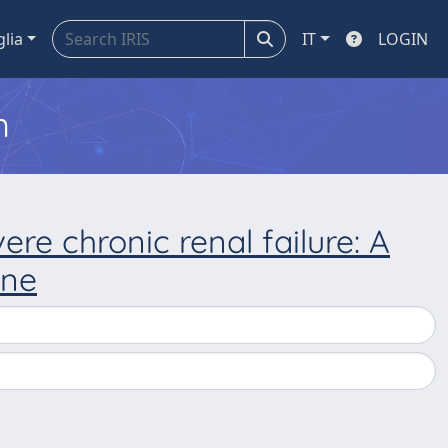
glia
IT
LOGIN
m
re chronic renal failure: A
ine