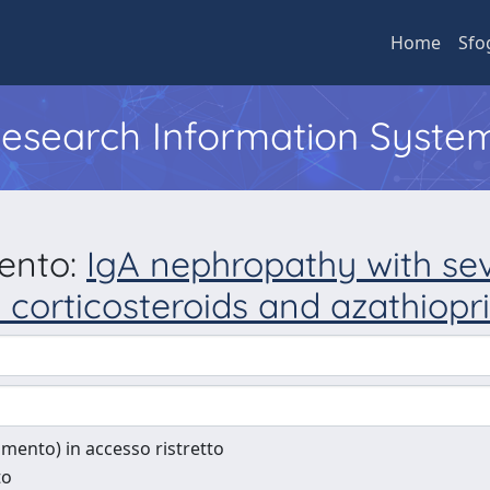
Home
Sfo
 Research Information Syste
mento:
IgA nephropathy with seve
f corticosteroids and azathiopr
cumento) in accesso ristretto
to