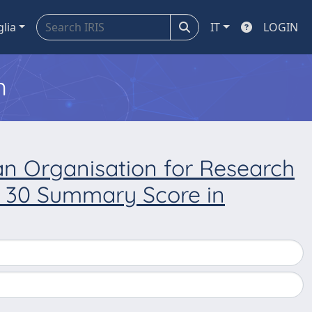
glia
IT
LOGIN
m
an Organisation for Research
e 30 Summary Score in