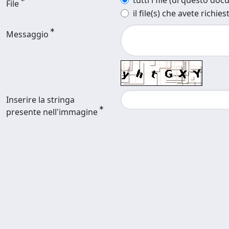
tutti i file (di questo do
File
il file(s) che avete richies
Messaggio
Inserire la stringa
presente nell'immagine