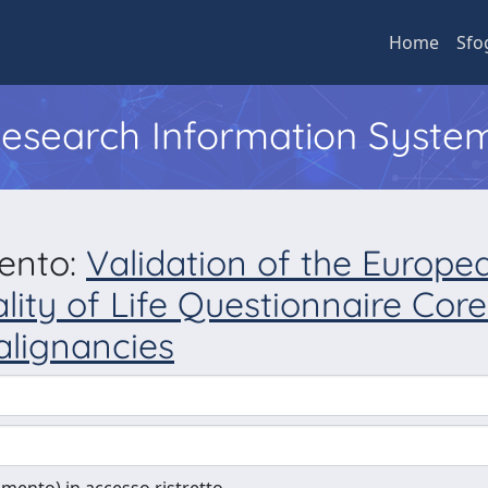
Home
Sfo
 Research Information Syste
mento:
Validation of the Europe
ity of Life Questionnaire Cor
alignancies