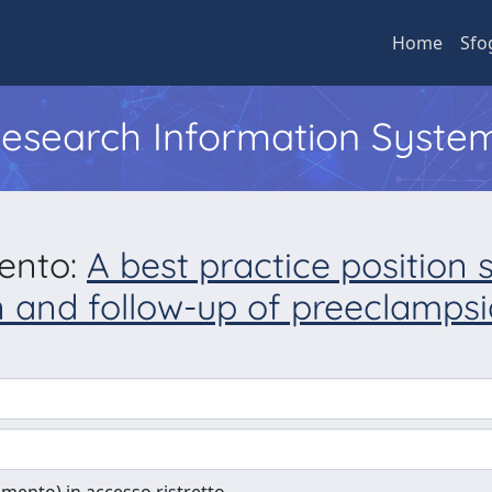
Home
Sfo
 Research Information Syste
mento:
A best practice position 
n and follow-up of preeclampsia