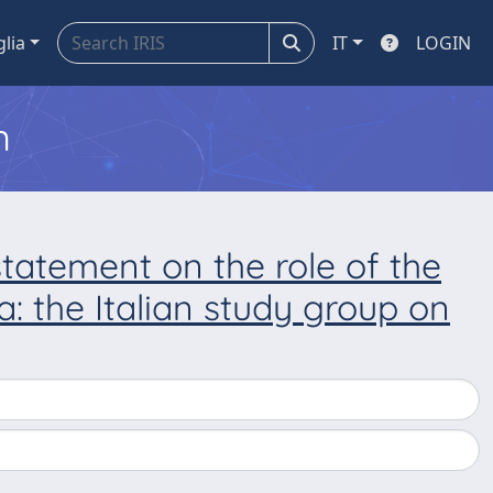
glia
IT
LOGIN
m
statement on the role of the
: the Italian study group on