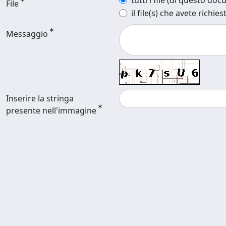
tutti i file (di questo do
File
il file(s) che avete richies
Messaggio
Inserire la stringa
presente nell'immagine