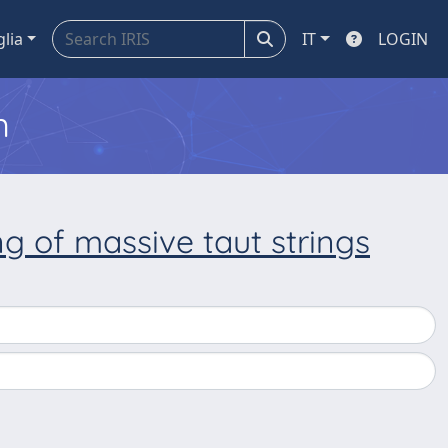
glia
IT
LOGIN
m
g of massive taut strings