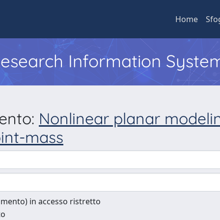
Home
Sfo
 Research Information Syste
mento:
Nonlinear planar modelin
oint-mass
cumento) in accesso ristretto
to