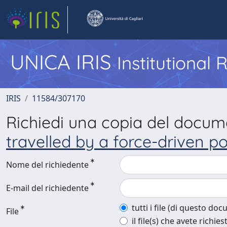
UNICA IRIS
Institutional
IRIS
11584/307170
Richiedi una copia del docu
travelled by a force-driven p
Nome del richiedente
E-mail del richiedente
tutti i file (di questo do
File
il file(s) che avete richies