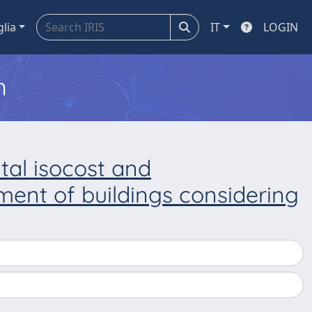
glia
IT
LOGIN
m
al isocost and
ent of buildings considering