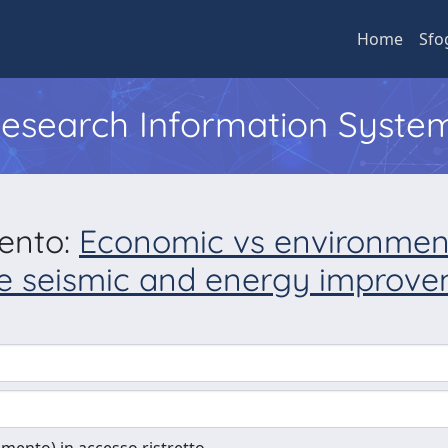
Home
Sfo
 Research Information Syste
mento:
Economic vs environment
e seismic and energy improvem