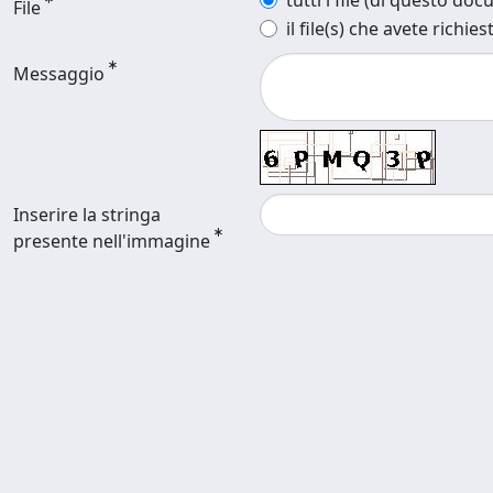
tutti i file (di questo do
File
il file(s) che avete richies
Messaggio
Inserire la stringa
presente nell'immagine