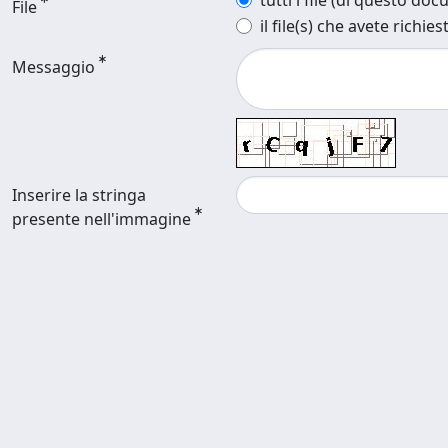
tutti i file (di questo do
File
il file(s) che avete richies
Messaggio
Inserire la stringa
presente nell'immagine