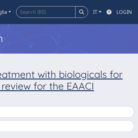
glia
IT
LOGIN
m
eatment with biologicals for
c review for the EAACI