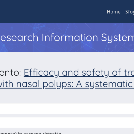
Home
Sfo
 Research Information Syste
mento:
Efficacy and safety of tr
with nasal polyps: A systemati