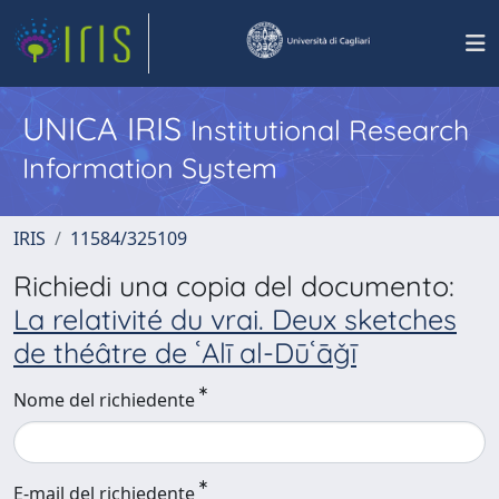
UNICA IRIS
Institutional Research
Information System
IRIS
11584/325109
Richiedi una copia del documento:
La relativité du vrai. Deux sketches
de théâtre de ʿAlī al-Dūʿāǧī
Nome del richiedente
E-mail del richiedente