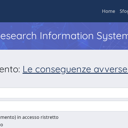
Home
Sfo
 Research Information Syste
mento:
Le conseguenze avverse 
cumento) in accesso ristretto
to