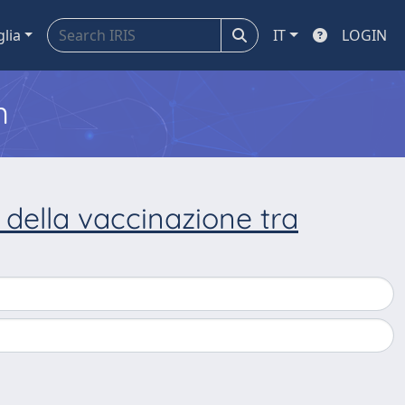
glia
IT
LOGIN
m
della vaccinazione tra