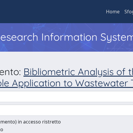
Home
Sfo
 Research Information Syste
mento:
Bibliometric Analysis of
ible Application to Wastewater
cumento) in accesso ristretto
to