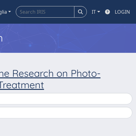
glia
IT
LOGIN
m
 the Research on Photo-
 Treatment