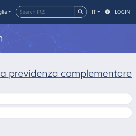
glia
IT
LOGIN
m
ella previdenza complementare