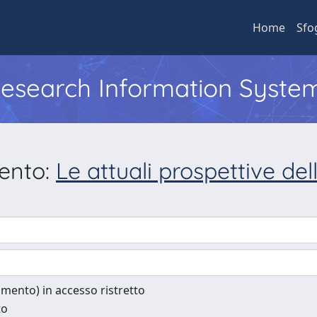
Home
Sfo
 Research Information Syste
mento:
Le attuali prospettive d
cumento) in accesso ristretto
to