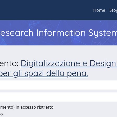
Home
Sfo
 Research Information Syste
mento:
Digitalizzazione e Design
er gli spazi della pena.
cumento) in accesso ristretto
to