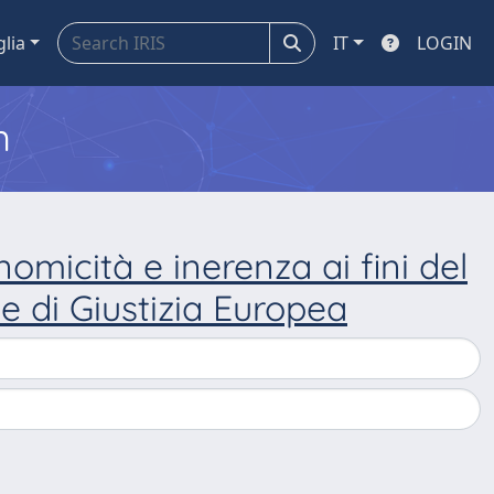
glia
IT
LOGIN
m
omicità e inerenza ai fini del
te di Giustizia Europea