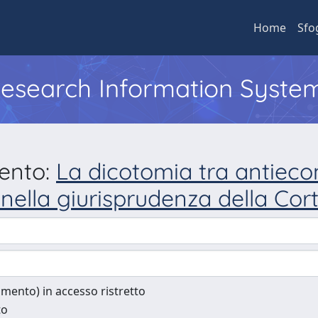
Home
Sfo
 Research Information Syste
mento:
La dicotomia tra antiecon
A nella giurisprudenza della Cor
cumento) in accesso ristretto
to