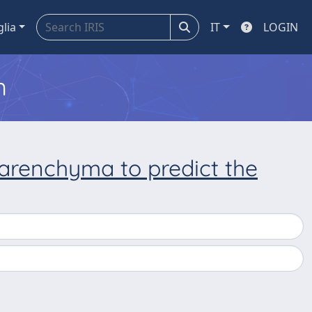
glia
IT
LOGIN
m
 parenchyma to predict the