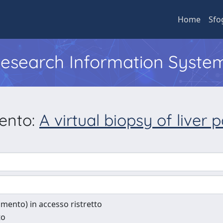
Home
Sfo
 Research Information Syste
mento:
A virtual biopsy of liver
cumento) in accesso ristretto
to