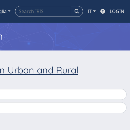
glia
IT
LOGIN
m
n Urban and Rural