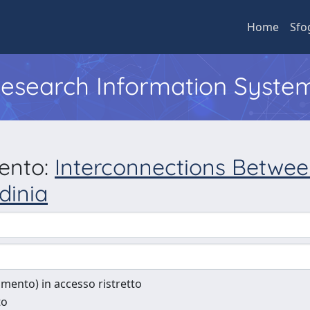
Home
Sfo
 Research Information Syste
mento:
Interconnections Betwee
dinia
cumento) in accesso ristretto
to