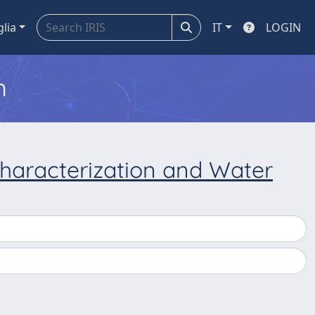
glia
IT
LOGIN
m
 Characterization and Water