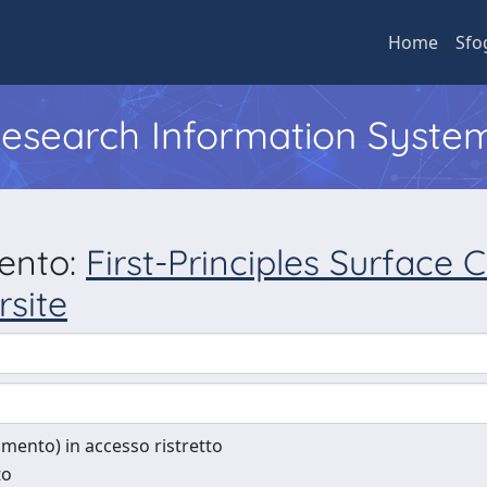
Home
Sfo
 Research Information Syste
mento:
First-Principles Surface
rsite
cumento) in accesso ristretto
to