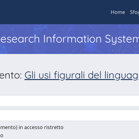
Home
Sfo
 Research Information Syste
mento:
Gli usi figurali del lingu
cumento) in accesso ristretto
to