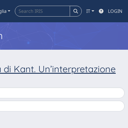
glia
IT
LOGIN
m
 di Kant. Un’interpretazione