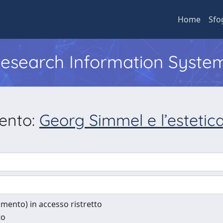
Home
Sfo
 Research Information Syste
mento:
Georg Simmel e l’estetica
cumento) in accesso ristretto
to