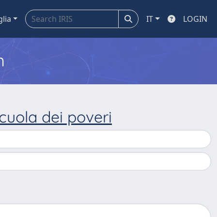
glia
IT
LOGIN
m
scuola dei poveri