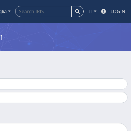
glia
IT
LOGIN
m