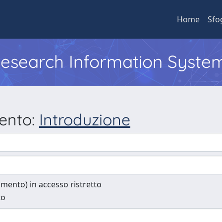
Home
Sfo
 Research Information Syste
mento:
Introduzione
cumento) in accesso ristretto
to