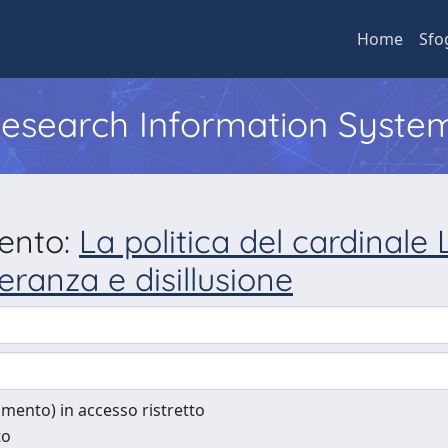
Home
Sfo
 Research Information Syste
mento:
La politica del cardinale
eranza e disillusione
cumento) in accesso ristretto
to