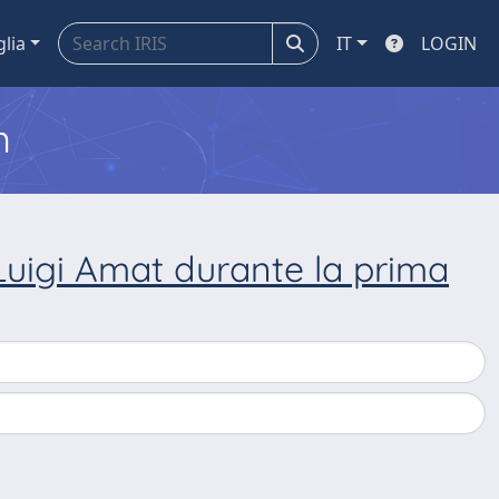
glia
IT
LOGIN
m
 Luigi Amat durante la prima