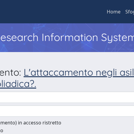
Home
Sfo
 Research Information Syste
mento:
L'attaccamento negli asil
liadica?.
cumento) in accesso ristretto
to