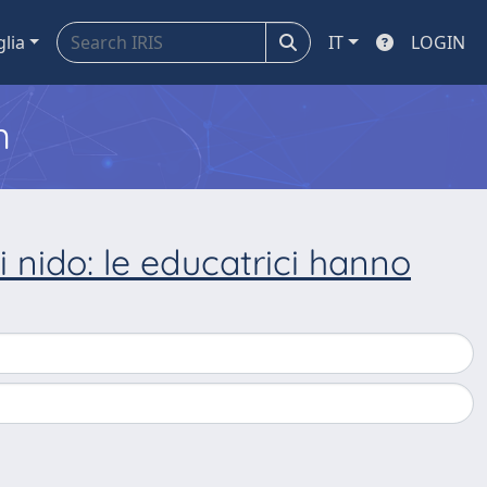
glia
IT
LOGIN
m
i nido: le educatrici hanno