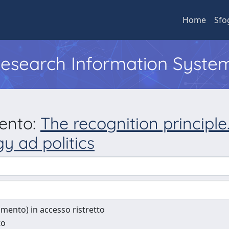
Home
Sfo
 Research Information Syste
mento:
The recognition principle
y ad politics
cumento) in accesso ristretto
to