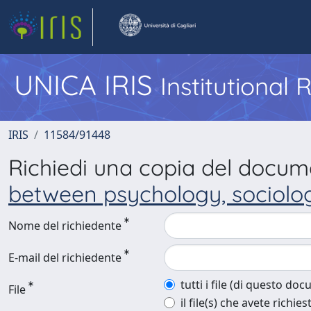
UNICA IRIS
Institutional
IRIS
11584/91448
Richiedi una copia del docu
between psychology, sociolog
Nome del richiedente
E-mail del richiedente
tutti i file (di questo do
File
il file(s) che avete richies