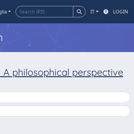
glia
IT
LOGIN
m
. A philosophical perspective