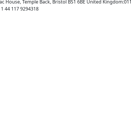
rac House, Temple Back, Bristol BS1 6BE United Kingdom:01
http://www.iop.org, Fax: 011 44 117 9294318