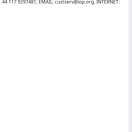
1 44 117 9297481, EMAIL:
custserv@iop.org
, INTERNET: