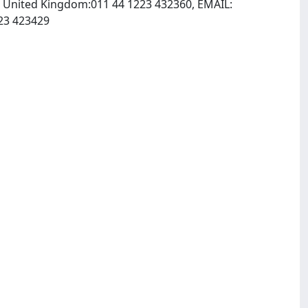
 United Kingdom:011 44 1223 432360, EMAIL:
, INTERNET: http://www.rsc.org, http://www.chensoc.org, Fax: 011 44 1223 423429