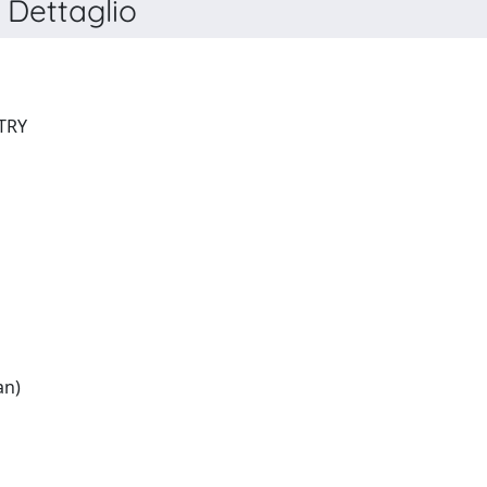
Dettaglio
NEW JOURNAL OF CHEMISTRY
English:(French and German)