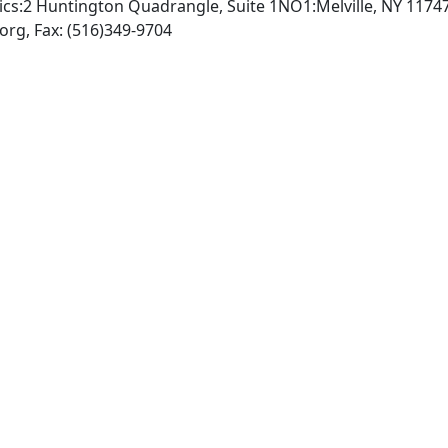
ics:2 Huntington Quadrangle, Suite 1NO1:Melville, NY 1174
INTERNET: http://www.aip.org, Fax: (516)349-9704