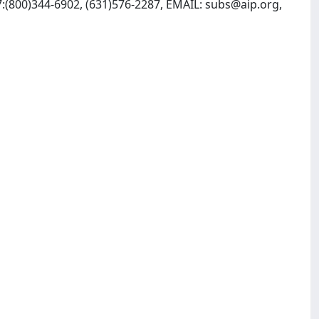
7:(800)344-6902, (631)576-2287, EMAIL:
subs@aip.org
,