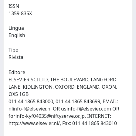
ISSN
1359-835X
Lingua
English
Tipo
Rivista
Editore
ELSEVIER SCI LTD, THE BOULEVARD, LANGFORD
LANE, KIDLINGTON, OXFORD, ENGLAND, OXON,
OX5 1GB
011 44 1865 843000, 011 44 1865 843699, EMAIL:
nlinfo-f@elsevier.nl
OR
usinfo-f@elsevier.com
OR
forinfo-kyf04035@niftyserve.or.jp
, INTERNET:
http://www.elsevier.nl/, Fax: 011 44 1865 843010