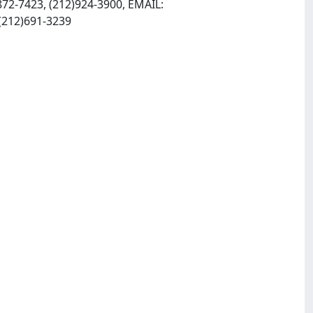
72-7423, (212)924-3900, EMAIL:
, INTERNET: http://www.journals.cambridge.org, Fax: (212)691-3239