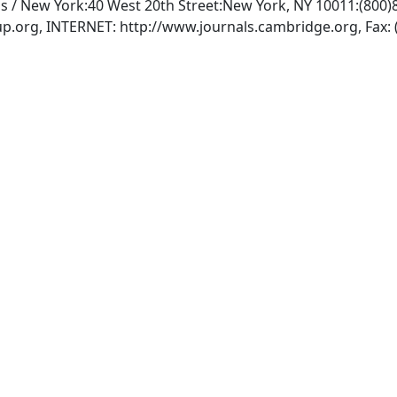
s / New York:40 West 20th Street:New York, NY 10011:(800)8
up.org