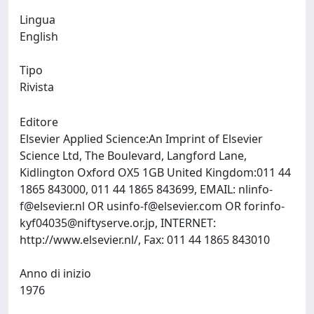
Lingua
English
Tipo
Rivista
Editore
Elsevier Applied Science:An Imprint of Elsevier
Science Ltd, The Boulevard, Langford Lane,
Kidlington Oxford OX5 1GB United Kingdom:011 44
1865 843000, 011 44 1865 843699, EMAIL:
nlinfo-
f@elsevier.nl
OR
usinfo-f@elsevier.com
OR
forinfo-
kyf04035@niftyserve.or.jp
, INTERNET:
http://www.elsevier.nl/, Fax: 011 44 1865 843010
Anno di inizio
1976