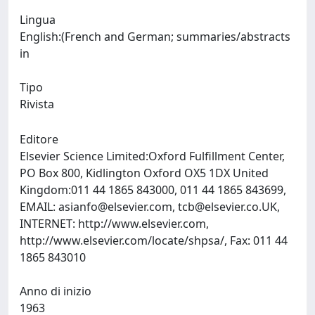
Lingua
English:(French and German; summaries/abstracts
in
Tipo
Rivista
Editore
Elsevier Science Limited:Oxford Fulfillment Center,
PO Box 800, Kidlington Oxford OX5 1DX United
Kingdom:011 44 1865 843000, 011 44 1865 843699,
EMAIL:
asianfo@elsevier.com
,
tcb@elsevier.co.UK
,
INTERNET: http://www.elsevier.com,
http://www.elsevier.com/locate/shpsa/, Fax: 011 44
1865 843010
Anno di inizio
1963