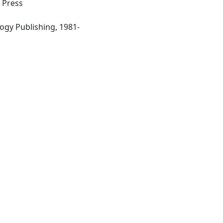
y Press
-Ashford : Nuclear Technology Publishing, 1981-