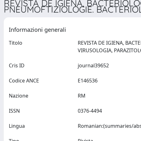
REVISTA DE IGIENA, BACTERIOLO
PNEUMOFTIZIOLOGIE. BACTERIOLO
Informazioni generali
Titolo
REVISTA DE IGIENA, BACT
Cris ID
journal39652
Codice ANCE
E146536
Nazione
RM
ISSN
0376-4494
Lingua