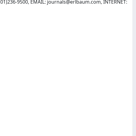
201)236-9500, EMAIL:
journals@erlbaum.com
, INTERNET: