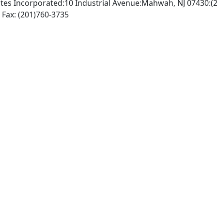
es Incorporated:10 Industrial Avenue:Mahwah, NJ 07430:(
http://www.erlbaum.com/, Fax: (201)760-3735