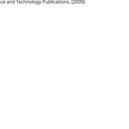
Setúbal]: SciTePress - Science and Technology Publications, [2009]-