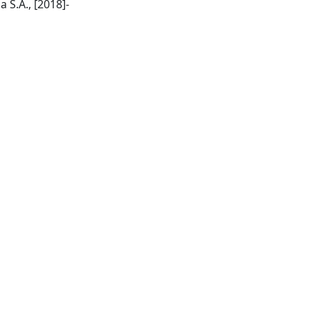
[Lausanne]: Frontiers Media S.A., [2018]-