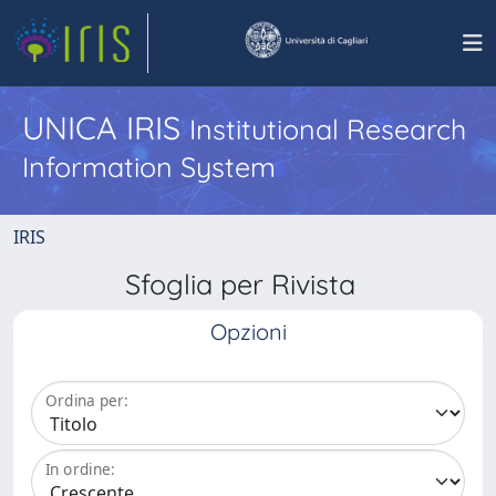
UNICA IRIS
Institutional Research
Information System
IRIS
Sfoglia per Rivista
Opzioni
Ordina per:
In ordine: