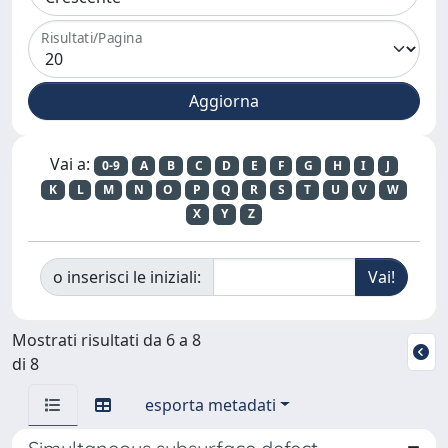
Risultati/Pagina
Vai a:
0-9
A
B
C
D
E
F
G
H
I
J
K
L
M
N
O
P
Q
R
S
T
U
V
W
X
Y
Z
o inserisci le iniziali:
Mostrati risultati da 6 a 8
di 8
esporta metadati