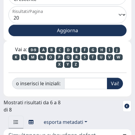
Risultati/Pagina
Vai a:
0-9
A
B
C
D
E
F
G
H
I
J
K
L
M
N
O
P
Q
R
S
T
U
V
W
X
Y
Z
o inserisci le iniziali:
Mostrati risultati da 6 a 8
di 8
esporta metadati