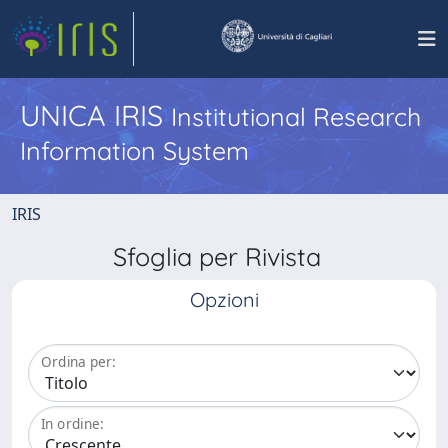
UNICA IRIS
Institutional Research
Information System
IRIS
Sfoglia per Rivista
Opzioni
Ordina per:
In ordine: