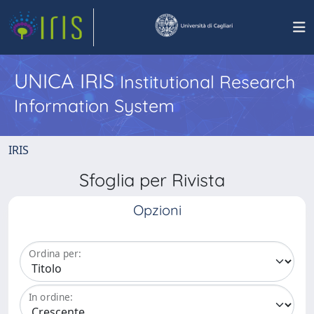
UNICA IRIS
Institutional Research
Information System
IRIS
Sfoglia per Rivista
Opzioni
Ordina per:
In ordine: