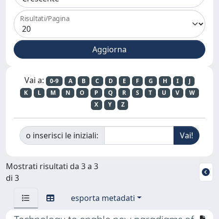
Risultati/Pagina
Vai a:
0-9
A
B
C
D
E
F
G
H
I
J
K
L
M
N
O
P
Q
R
S
T
U
V
W
X
Y
Z
o inserisci le iniziali:
Mostrati risultati da 3 a 3
di 3
esporta metadati