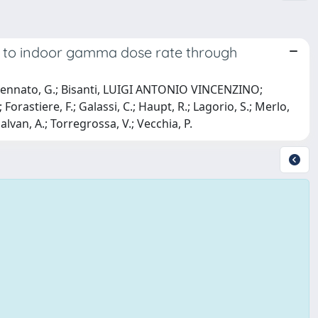
al to indoor gamma dose rate through
Assennato, G.; Bisanti, LUIGI ANTONIO VINCENZINO;
Forastiere, F.; Galassi, C.; Haupt, R.; Lagorio, S.; Merlo,
.; Salvan, A.; Torregrossa, V.; Vecchia, P.