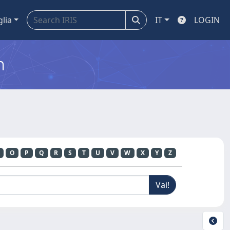
glia
IT
LOGIN
m
O
P
Q
R
S
T
U
V
W
X
Y
Z