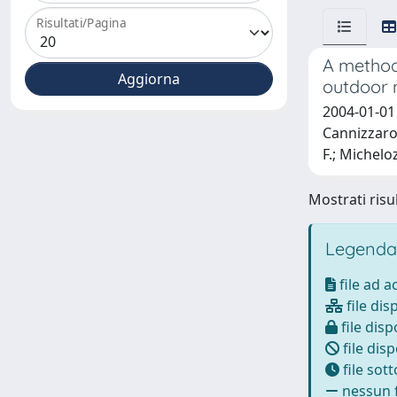
Risultati/Pagina
A method
outdoor 
2004-01-01
Cannizzaro, 
F.; Michelozz
Mostrati risul
Legenda
file ad 
file dis
file disp
file disp
file sot
nessun f