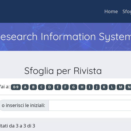
Home
Sfo
 Research Information Syste
Sfoglia per Rivista
ai a:
0-9
A
B
C
D
E
F
G
H
I
J
K
L
M
N
o inserisci le iniziali:
tati da 3 a 3 di 3