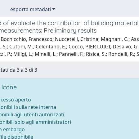
esporta metadati
 of evaluate the contribution of building materi
measurements: Preliminary results
 Bochicchio, Francesco; Nuccetelli, Cristina; Magnani, C.; 
S.; Cuttini, M.; Celentano, E.; Cocco, PIER LUIGI; Desalvo, G.; 
i, P.; Miligi, L.; Minelli, L.; Pannelli, F.; Risica, S.; Rondelli, R
tati da 3 a 3 di 3
 icone
accesso aperto
ponibili sulla rete interna
onibili agli utenti autorizzati
onibili solo agli amministratori
to embargo
ile disponibile