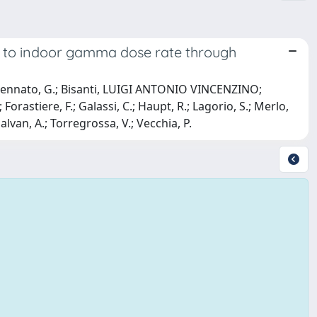
al to indoor gamma dose rate through
Assennato, G.; Bisanti, LUIGI ANTONIO VINCENZINO;
Forastiere, F.; Galassi, C.; Haupt, R.; Lagorio, S.; Merlo,
.; Salvan, A.; Torregrossa, V.; Vecchia, P.