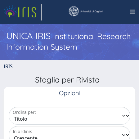
UNICA IRIS
Institutional Research
Information System
IRIS
Sfoglia per Rivista
Opzioni
Ordina per:
In ordine: