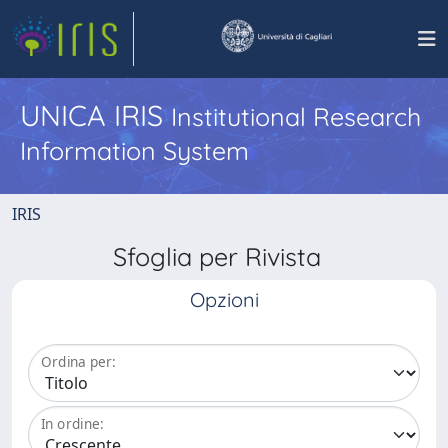
UNICA IRIS
Institutional Research
Information System
IRIS
Sfoglia per Rivista
Opzioni
Ordina per:
In ordine: