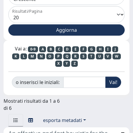
Risultati/Pagina
Vai a:
0-9
A
B
C
D
E
F
G
H
I
J
K
L
M
N
O
P
Q
R
S
T
U
V
W
X
Y
Z
o inserisci le iniziali:
Mostrati risultati da 1 a 6
di 6
esporta metadati