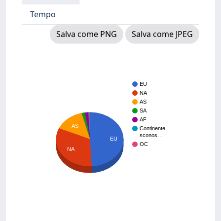
Tempo
Salva come PNG
Salva come JPEG
EU
NA
AS
SA
AF
AS
Continente
sconos…
EU
OC
NA