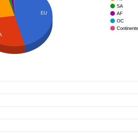
SA
EU
AF
OC
Continent
A