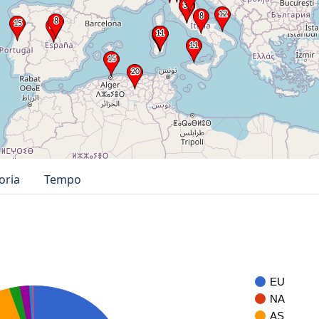
oria
Tempo
EU
NA
AS