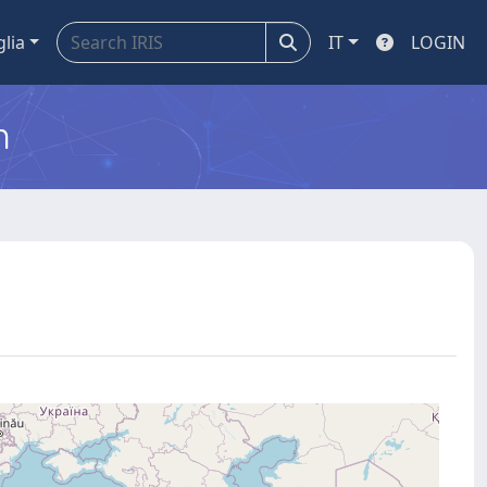
glia
IT
LOGIN
m