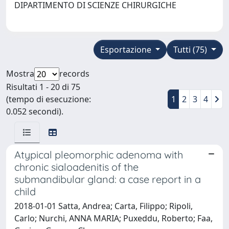
DIPARTIMENTO DI SCIENZE CHIRURGICHE
Esportazione
Tutti (75)
Mostra
records
Risultati 1 - 20 di 75
(tempo di esecuzione:
1
2
3
4
0.052 secondi).
Atypical pleomorphic adenoma with
chronic sialoadenitis of the
submandibular gland: a case report in a
child
2018-01-01 Satta, Andrea; Carta, Filippo; Ripoli,
Carlo; Nurchi, ANNA MARIA; Puxeddu, Roberto; Faa,